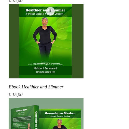
Price
€ 15,00
Ebook Healthier and Slimmer
Price
€ 15,00